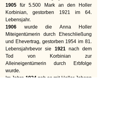
1905
 für 5.500 Mark an den Holler 
Korbinian, gestorben 1921 im 64. 
Lebensjahr. 
1906
 wurde die Anna Holler 
Miteigentümerin durch Eheschließung 
und Ehevertrag, gestorben 1954 im 81. 
Lebensjahrbevor sie 
1921
 nach dem 
Tod von Korbinian zur 
Alleineigentümerin durch Erbfolge 
wurde. 
Im Jahre 
1934
 gab es mit Holler Johann 
(1908 bis 1987) durch Übergabe einen 
neuen Besitzer, der im selben Jahr die 
Maria (1913 bis 1986) durch 
Eheschließung und Ehevertrag zur 
Miteigentümerin machte. 
Hofnachfolgerin wurde nach dem Tode 
der Eltern die Tochter Anna Holler (1950 