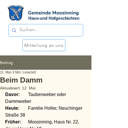
Haus-und Hofgeschichten
Mitteilung an uns
Beitrag
11. Mai
3 Min. Lesezeit
Beim Damm
Aktualisiert:
12. Mai
Davor:
	Taubenweber oder 
Dammweber
Heute:
	Familie Holler, Neuchinger 
Straße 38
Früher:
	Moosinning, Haus Nr. 22, 