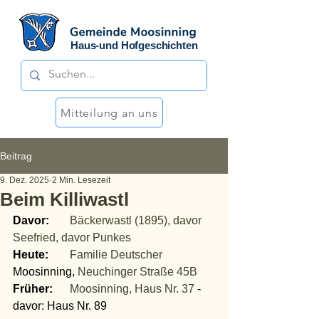
Haus-und Hofgeschichten
Mitteilung an uns
Beitrag
9. Dez. 2025
2 Min. Lesezeit
Beim Killiwastl
Davor:
Bäckerwastl (1895), davor 
Seefried, davor Punkes
Heute:
Familie Deutscher
Moosinning, 
Neuchinger Straße 45B
Früher:
Moosinning, Haus Nr. 37
 - 
davor: Haus Nr. 89