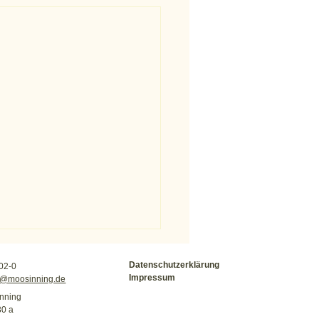
Datenschutzerklärung
02-0
Impressum
le@moosinning.de
nning
30 a
m Muckl