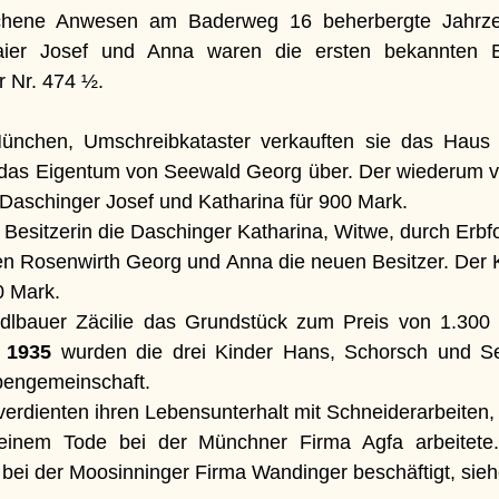
hene Anwesen am Baderweg 16 beherbergte Jahrzeh
aier Josef und Anna waren die ersten bekannten E
 Nr. 474 ½.
München, Umschreibkataster verkauften sie das Haus
 das Eigentum von Seewald Georg über. Der wiederum ver
 Daschinger Josef und Katharina für 900 Mark. 
e Besitzerin die Daschinger Katharina, Witwe, durch Erbf
n Rosenwirth Georg und Anna die neuen Besitzer. Der K
0 Mark. 
dlbauer Zäcilie das Grundstück zum Preis von 1.300
 
1935
 wurden die drei Kinder Hans, Schorsch und S
bengemeinschaft. 
erdienten ihren Lebensunterhalt mit Schneiderarbeiten,
seinem Tode bei der Münchner Firma Agfa arbeitete.
 bei der Moosinninger Firma Wandinger beschäftigt, sie