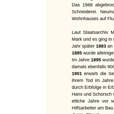
Das 1988 abgebroc
Schneiderei. Neum
Wohnhauses auf Flur
Laut Staatsarchiv 
Mark und es ging in
Jahr später 
1883
 an
1885
 wurde alleinig
Im
 Jahre 
1895
 wurde
damals ebenfalls 90
1901 
erwarb die Se
ihrem Tod im Jahre
durch Erbfolge in Er
Hans und Schorsch v
etliche Jahre vor 
Hilfsarbeiter am Bau