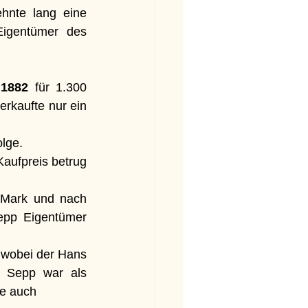
nte lang eine 
igentümer des 
 
1882
 für 1.300 
kaufte nur ein 
olge.
aufpreis betrug 
 Mark und nach 
epp Eigentümer 
 wobei der Hans 
 Sepp war als 
he auch 