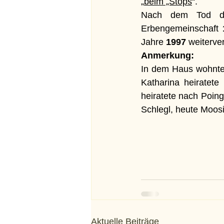
„
beim „Stops
“.
Nach dem Tod des
Erbengemeinschaft 
Jahre 
1997
 weiterve
Anmerkung:
In dem Haus wohnte 
Katharina heiratete
heiratete nach Poing
Schlegl, heute Moosi
Aktuelle Beiträge